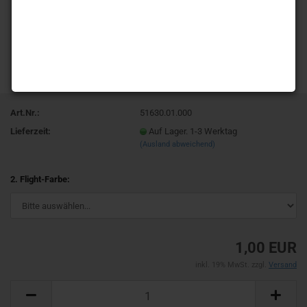
Art.Nr.:
51630.01.000
Lieferzeit:
Auf Lager. 1-3 Werktag
(Ausland abweichend)
2. Flight-Farbe:
1,00 EUR
inkl. 19% MwSt. zzgl.
Versand