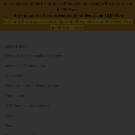
- Versandkostenfreie Lieferung in Deutschland ab einen Bestellwert von
60,00 Euro.
- Bitte beachten Sie den Mindestbestellwert von 10,00 Euro
Warnung: Darts spielen ist ein Sport für Erwachsene und für Kinder ein
gefährliches Spiel!
MEHR ÜBER...
Versand- & Zahlungsbedingungen
Umwelt und Entsorgung
Datenschutz
Widerrufsrecht & Widerrufsformular
Impressum
AGB/Kundeninformationen
Kontakt
Über uns