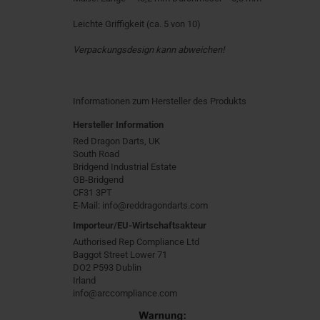
​Leichte Griffigkeit (ca. 5 von 10)
Verpackungsdesign kann abweichen!
Informationen zum Hersteller des Produkts
Hersteller Information
Red Dragon Darts, UK
South Road
Bridgend Industrial Estate
GB-Bridgend
CF31 3PT
E-Mail: info@reddragondarts.com
Importeur/EU-Wirtschaftsakteur
Authorised Rep Compliance Ltd
Baggot Street Lower 71
DO2 P593 Dublin
Irland
info@arccompliance.com