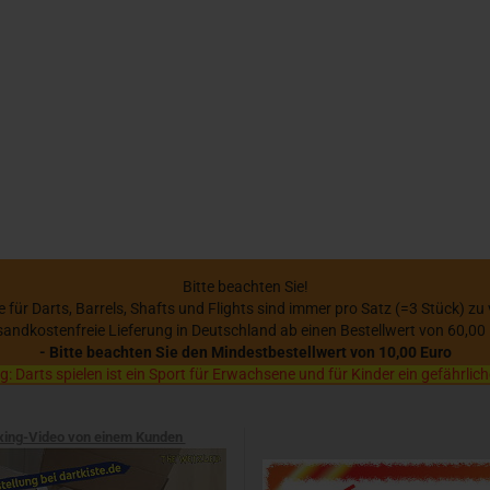
Bitte beachten Sie!
se für Darts, Barrels, Shafts und Flights sind immer pro Satz (=3 Stück) zu
sandkostenfreie Lieferung in Deutschland ab einen Bestellwert von 60,00
- Bitte beachten Sie den Mindestbestellwert von 10,00 Euro
 Darts spielen ist ein Sport für Erwachsene und für Kinder ein gefährlich
xing-Video von einem Kunden