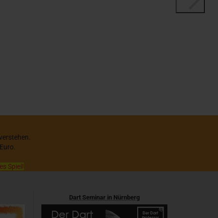
 verstehen.
 Euro.
es Spiel!
Dart Seminar in Nürnberg