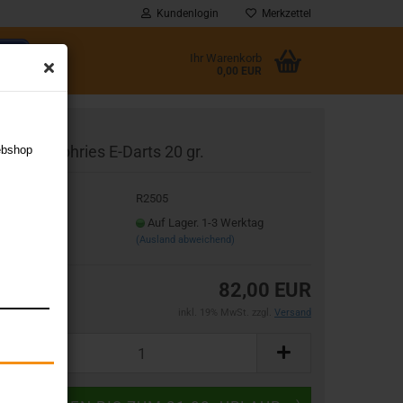
Kundenlogin
Merkzettel
Ihr Warenkorb
0,00 EUR
l
uke Humphries E-Darts 20 gr.
ebshop
wort
t.Nr.:
R2505
eferzeit:
Auf Lager. 1-3 Werktag
(Ausland abweichend)
rstellen
82,00 EUR
rt vergessen?
inkl. 19% MwSt. zzgl.
Versand