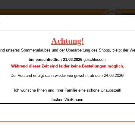
Suche...
:
E-Mai
Achtung!
Humphries E-Darts 20 gr.
L
und unseres Sommerurlaubes und der Überarbeitung des Shops, bleibt der W
ieser Kategorie
Pass
bis einschließlich 21.08.2026
geschlossen.
Während dieser Zeit sind leider keine Bestellungen möglich.
Ar
Li
Der Versand erfolgt dann wieder
wie gewohnt ab dem 24.08.2026!
Konto e
Ich wünsche Ihnen und Ihrer Familie eine schöne Urlaubszeit!
Passwo
Jochen Weißmann