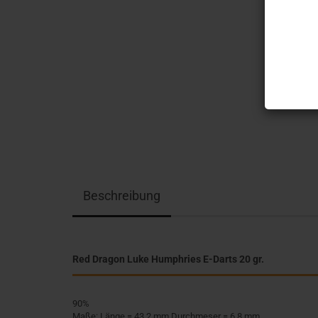
Beschreibung
Red Dragon Luke Humphries E-Darts 20 gr.
90%
Maße: Länge = 43,2 mm Durchmeser = 6,8 mm