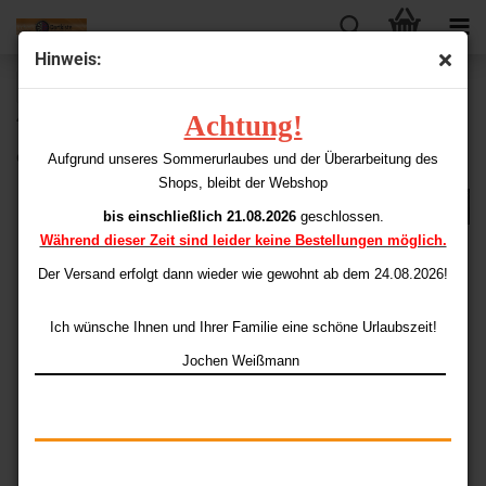
Hinweis:
« Erster
« zurück
weiter »
Achtung!
48
Artikel in dieser Kategorie
one80 Reflex R2 Ersatz-Spitzen (Points) (2,0 mm)
Aufgrund unseres Sommerurlaubes und der Überarbeitung des
Shops, bleibt der Webshop
bis einschließlich 21.08.2026
geschlossen.
Während dieser Zeit sind leider keine Bestellungen möglich.
Der Versand erfolgt dann wieder
wie gewohnt ab dem 24.08.2026!
Ich wünsche Ihnen und Ihrer Familie eine schöne Urlaubszeit!
Jochen Weißmann