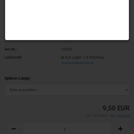
Art.Nr.:
O3225
Lieferzeit:
Auf Lager. 1-3 Werktag
(Ausland abweichend)
Spitzen-Länge:
9,50 EUR
inkl. 19% MwSt. zzgl.
Versand