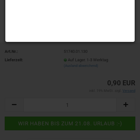
Art.Nr.:
51740.01.130
Lieferzeit:
Auf Lager. 1-3 Werktag
(Ausland abweichend)
0,90 EUR
inkl. 19% MwSt. zzgl.
Versand