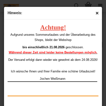
Hinweis:
« Erster
« zurück
weiter »
Letzter »
Achtung!
198
Artikel in dieser Kategorie
PENTATHLON Carbon 100 Standard
Aufgrund unseres Sommerurlaubes und der Überarbeitung des
Shops, bleibt der Webshop
bis einschließlich 21.08.2026
geschlossen.
Während dieser Zeit sind leider keine Bestellungen möglich.
Der Versand erfolgt dann wieder
wie gewohnt ab dem 24.08.2026!
Ich wünsche Ihnen und Ihrer Familie eine schöne Urlaubszeit!
Jochen Weißmann