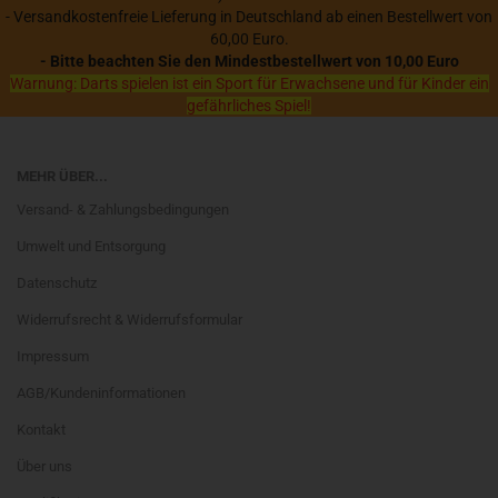
- Versandkostenfreie Lieferung in Deutschland ab einen Bestellwert von
60,00 Euro.
- Bitte beachten Sie den Mindestbestellwert von 10,00 Euro
Warnung: Darts spielen ist ein Sport für Erwachsene und für Kinder ein
gefährliches Spiel!
MEHR ÜBER...
Versand- & Zahlungsbedingungen
Umwelt und Entsorgung
Datenschutz
Widerrufsrecht & Widerrufsformular
Impressum
AGB/Kundeninformationen
Kontakt
Über uns