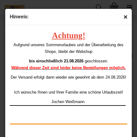
Hinweis:
« Erster
« zurück
weiter »
Letzter »
Achtung!
21
Artikel in dieser Kategorie
Playboy Flights Standard blue Bunnys
Aufgrund unseres Sommerurlaubes und der Überarbeitung des
Shops, bleibt der Webshop
bis einschließlich 21.08.2026
geschlossen.
Während dieser Zeit sind leider keine Bestellungen möglich.
Der Versand erfolgt dann wieder
wie gewohnt ab dem 24.08.2026!
Ich wünsche Ihnen und Ihrer Familie eine schöne Urlaubszeit!
Jochen Weißmann