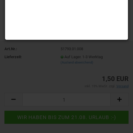
Art.Nr.:
51793.01.008
Lieferzeit:
Auf Lager. 1-3 Werktag
(Ausland abweichend)
1,50 EUR
inkl. 19% MwSt. zzgl.
Versand