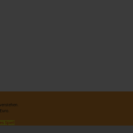
 verstehen.
 Euro.
es Spiel!