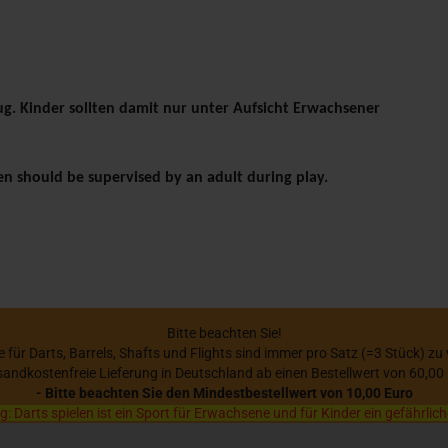
ug. Kinder sollten damit nur unter Aufsicht Erwachsener
dren should be supervised by an adult during play.
Bitte beachten Sie!
se für Darts, Barrels, Shafts und Flights sind immer pro Satz (=3 Stück) zu
sandkostenfreie Lieferung in Deutschland ab einen Bestellwert von 60,00
- Bitte beachten Sie den Mindestbestellwert von 10,00 Euro
 Darts spielen ist ein Sport für Erwachsene und für Kinder ein gefährlich