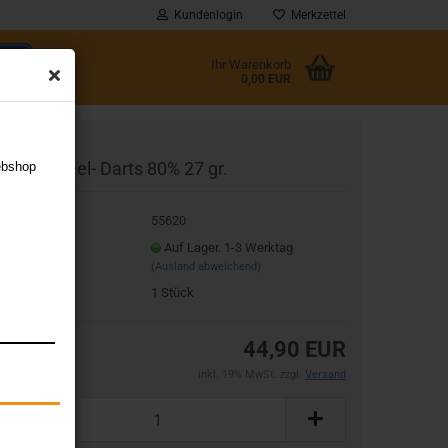
Kundenlogin
Merkzettel
Ihr Warenkorb
0,00 EUR
l
avage Steel- Darts 80% 27 gr.
ebshop
wort
t.Nr.:
55620
eferzeit:
Auf Lager. 1-3 Werktag
(Ausland abweichend)
rstellen
gerbestand:
1
Stück
rt vergessen?
44,90 EUR
inkl. 19% MwSt. zzgl.
Versand