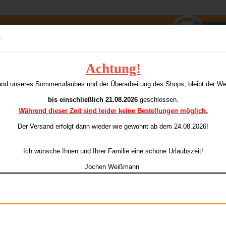
Suche...
:
E-Mai
Achtung!
s 80% 27 gr.
S
und unseres Sommerurlaubes und der Überarbeitung des Shops, bleibt der W
ieser Kategorie
Pass
bis einschließlich 21.08.2026
geschlossen.
Während dieser Zeit sind leider keine Bestellungen möglich.
Ar
Li
Der Versand erfolgt dann wieder
wie gewohnt ab dem 24.08.2026!
Konto e
La
Ich wünsche Ihnen und Ihrer Familie eine schöne Urlaubszeit!
Passwo
Jochen Weißmann