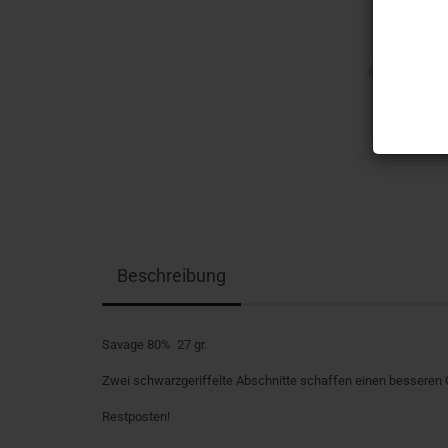
Beschreibung
Savage 80% 27 gr.
Zwei schwarzgeriffelte Abschnitte schaffen einen besseren G
Restposten!