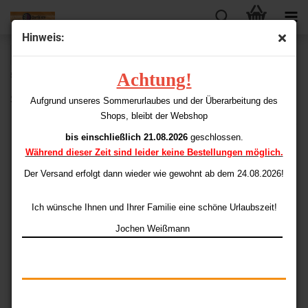
Hinweis:
« Erster
« zurück
weiter »
Letzter »
Achtung!
53
Artikel in dieser Kategorie
Scan I (Barrels) 14gr. (=16gr.)
Aufgrund unseres Sommerurlaubes und der Überarbeitung des
Shops, bleibt der Webshop
bis einschließlich 21.08.2026
geschlossen.
Während dieser Zeit sind leider keine Bestellungen möglich.
Der Versand erfolgt dann wieder
wie gewohnt ab dem 24.08.2026!
Ich wünsche Ihnen und Ihrer Familie eine schöne Urlaubszeit!
Jochen Weißmann