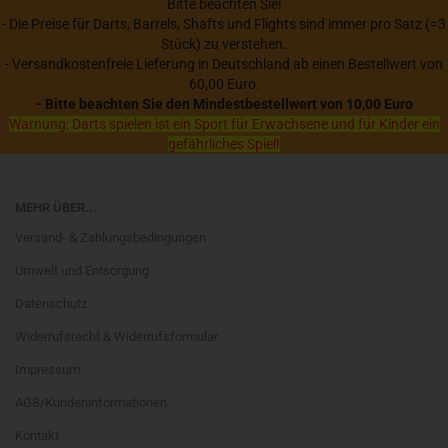
Bitte beachten Sie!
- Die Preise für Darts, Barrels, Shafts und Flights sind immer pro Satz (=3
Stück) zu verstehen.
- Versandkostenfreie Lieferung in Deutschland ab einen Bestellwert von
60,00 Euro.
- Bitte beachten Sie den Mindestbestellwert von 10,00 Euro
Warnung: Darts spielen ist ein Sport für Erwachsene und für Kinder ein
gefährliches Spiel!
MEHR ÜBER...
Versand- & Zahlungsbedingungen
Umwelt und Entsorgung
Datenschutz
Widerrufsrecht & Widerrufsformular
Impressum
AGB/Kundeninformationen
Kontakt