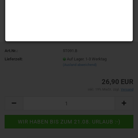
Art.Nr.:
5T091.B
Lieferzeit:
Auf Lager. 1-3 Werktag
(Ausland abweichend)
26,90 EUR
inkl. 19% MwSt. zzgl.
Versand