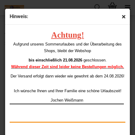
Hinweis:
« Erster
« zurück
weiter »
Letzter »
Achtung!
43
Artikel in dieser Kategorie
Shorties 2BA (1.000 Stück)
Aufgrund unseres Sommerurlaubes und der Überarbeitung des
Shops, bleibt der Webshop
bis einschließlich 21.08.2026
geschlossen.
Während dieser Zeit sind leider keine Bestellungen möglich.
Der Versand erfolgt dann wieder
wie gewohnt ab dem 24.08.2026!
Ich wünsche Ihnen und Ihrer Familie eine schöne Urlaubszeit!
Jochen Weißmann