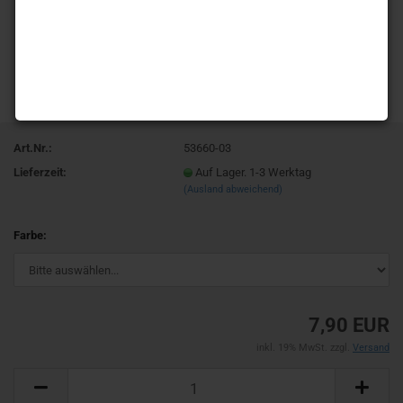
Art.Nr.:
53660-03
Lieferzeit:
Auf Lager. 1-3 Werktag
(Ausland abweichend)
Farbe:
7,90 EUR
inkl. 19% MwSt. zzgl.
Versand