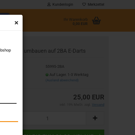
Kundenlogin
Merkzettel
Ihr Warenkorb
0,00 EUR
l
teel-Darts umbauen auf 2BA E-Darts
ebshop
wort
t.Nr.:
55995-2BA
eferzeit:
Auf Lager. 1-3 Werktag
(Ausland abweichend)
rstellen
25,00 EUR
rt vergessen?
inkl. 19% MwSt. zzgl.
Versand