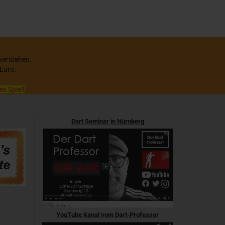
 verstehen.
 Euro.
es Spiel!
Dart Seminar in Nürnberg
YouTube Kanal vom Dart-Professor