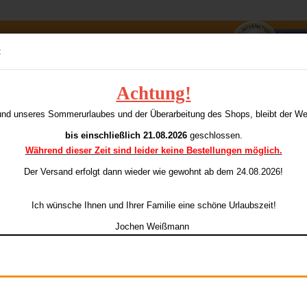
Suche...
:
E-Mai
Achtung!
Darts
S
und unseres Sommerurlaubes und der Überarbeitung des Shops, bleibt der W
eser Kategorie
Pass
bis einschließlich 21.08.2026
geschlossen.
Während dieser Zeit sind leider keine Bestellungen möglich.
Ar
Li
Der Versand erfolgt dann wieder
wie gewohnt ab dem 24.08.2026!
Konto e
Ich wünsche Ihnen und Ihrer Familie eine schöne Urlaubszeit!
Passwo
Jochen Weißmann