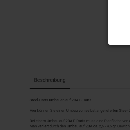
Beschreibung
Steel-Darts umbauen auf 2BA E-Darts
Hier können Sie einen Umbau von selbst angelieferten Steel-D
Bei einem Umbau auf 2BA E-Darts muss eine Planfläche von
Man verliert durch den Umbau auf 2BA ca. 2,5 - 4,5 gr. Gewich