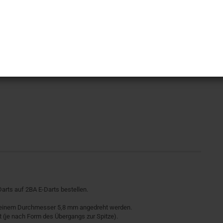
arts auf 2BA E-Darts bestellen.
 einem Durchmesser 5,8 mm angedreht werden.
t (je nach Form des Übergangs zur Spitze).