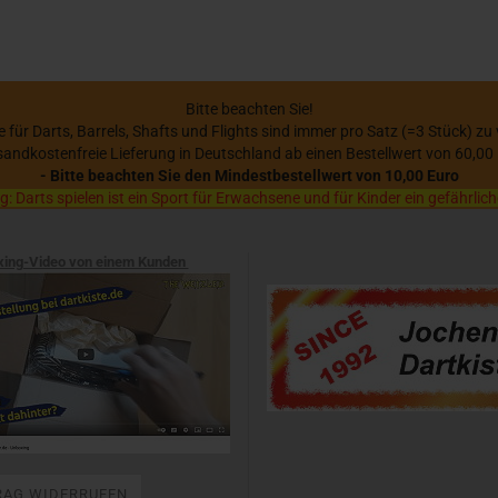
Bitte beachten Sie!
se für Darts, Barrels, Shafts und Flights sind immer pro Satz (=3 Stück) zu
sandkostenfreie Lieferung in Deutschland ab einen Bestellwert von 60,00
- Bitte beachten Sie den Mindestbestellwert von 10,00 Euro
 Darts spielen ist ein Sport für Erwachsene und für Kinder ein gefährlich
xing-Video von einem Kunden
RAG WIDERRUFEN