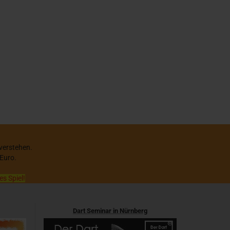
 verstehen.
 Euro.
es Spiel!
Dart Seminar in Nürnberg