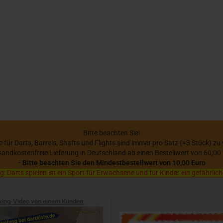
Bitte beachten Sie!
se für Darts, Barrels, Shafts und Flights sind immer pro Satz (=3 Stück) zu
sandkostenfreie Lieferung in Deutschland ab einen Bestellwert von 60,00
- Bitte beachten Sie den Mindestbestellwert von 10,00 Euro
 Darts spielen ist ein Sport für Erwachsene und für Kinder ein gefährlich
xing-Video von einem Kunden