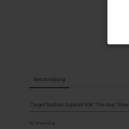
Beschreibung
Target Nathan Aspinall 95K "The Asp" Steel
22, 24 und 26 gr.