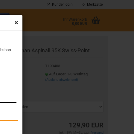
Kundenlogin
Merkzettel
Ihr Warenkorb
0,00 EUR
l
arget Nathan Aspinall 95K Swiss-Point
ebshop
wort
t.Nr.:
T190403
eferzeit:
Auf Lager. 1-3 Werktag
(Ausland abweichend)
rstellen
rt vergessen?
wicht:
129,90 EUR
inkl. 19% MwSt. zzgl.
Versand