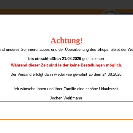
Suche...
:
E-Mai
Achtung!
all 95K Swiss-Point
T
und unseres Sommerurlaubes und der Überarbeitung des Shops, bleibt der W
ieser Kategorie
Pass
bis einschließlich 21.08.2026
geschlossen.
Während dieser Zeit sind leider keine Bestellungen möglich.
Ar
Li
Der Versand erfolgt dann wieder
wie gewohnt ab dem 24.08.2026!
Konto e
Ich wünsche Ihnen und Ihrer Familie eine schöne Urlaubszeit!
Passwo
Ge
Jochen Weißmann