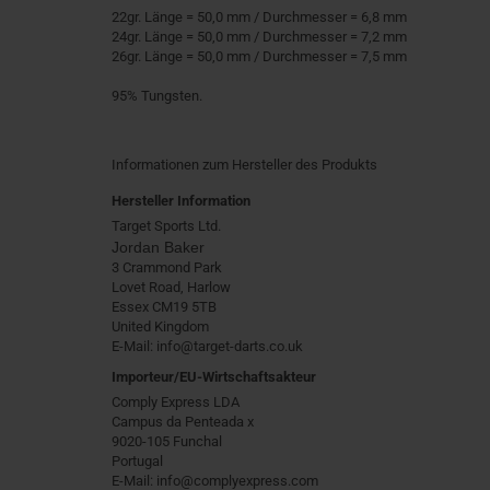
22gr. Länge = 50,0 mm / Durchmesser = 6,8 mm
24gr. Länge = 50,0 mm / Durchmesser = 7,2 mm
26gr. Länge = 50,0 mm / Durchmesser = 7,5 mm
95% Tungsten.
Informationen zum Hersteller des Produkts
Hersteller Information
Target Sports Ltd.
Jordan Baker
3 Crammond Park
Lovet Road, Harlow
Essex CM19 5TB
United Kingdom
E-Mail: info@target-darts.co.uk
Importeur/EU-Wirtschaftsakteur
Comply Express LDA
Campus da Penteada x
9020-105 Funchal
Portugal
E-Mail: info@complyexpress.com