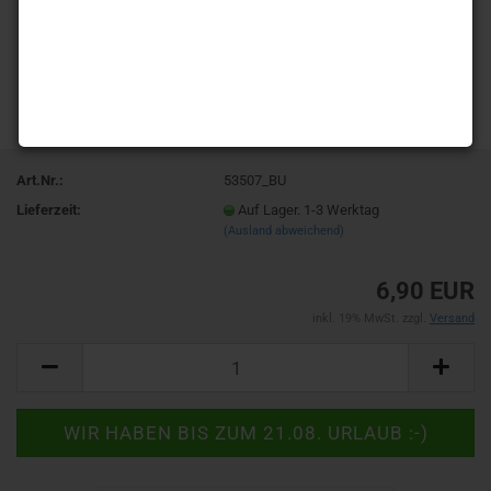
Art.Nr.:
53507_BU
Lieferzeit:
Auf Lager. 1-3 Werktag
(Ausland abweichend)
6,90 EUR
inkl. 19% MwSt. zzgl.
Versand