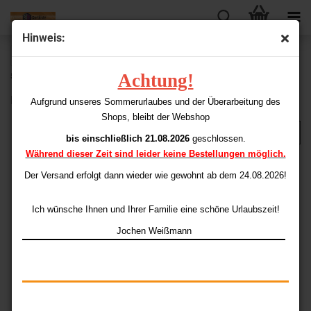
Hinweis:
« Erster
« zurück
weiter »
Letzter »
Achtung!
51
Artikel in dieser Kategorie
Bull's NL - Lance FR Titan-Point 2BA
Aufgrund unseres Sommerurlaubes und der Überarbeitung des
Shops, bleibt der Webshop
bis einschließlich 21.08.2026
geschlossen.
Während dieser Zeit sind leider keine Bestellungen möglich.
Der Versand erfolgt dann wieder
wie gewohnt ab dem 24.08.2026!
Ich wünsche Ihnen und Ihrer Familie eine schöne Urlaubszeit!
Jochen Weißmann