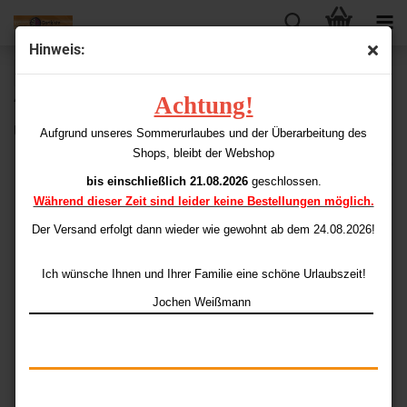
Hinweis:
« Erster
« zurück
weiter »
Letzter »
Achtung!
43
Artikel in dieser Kategorie
US Points SHORT 2BA (1.000 Stück)
Aufgrund unseres Sommerurlaubes und der Überarbeitung des
Shops, bleibt der Webshop
bis einschließlich 21.08.2026
geschlossen.
Während dieser Zeit sind leider keine Bestellungen möglich.
Der Versand erfolgt dann wieder
wie gewohnt ab dem 24.08.2026!
Ich wünsche Ihnen und Ihrer Familie eine schöne Urlaubszeit!
Jochen Weißmann