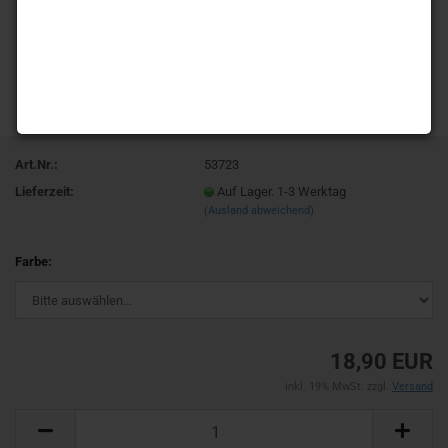
Art.Nr.:
53723
Lieferzeit:
Auf Lager. 1-3 Werktag
(Ausland abweichend)
Farbe:
18,90 EUR
inkl. 19% MwSt. zzgl.
Versand