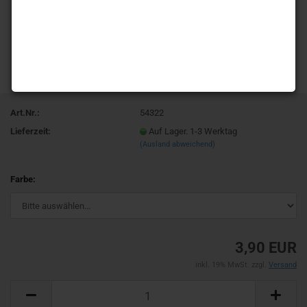
Art.Nr.:
54322
Lieferzeit:
Auf Lager. 1-3 Werktag
(Ausland abweichend)
Farbe:
3,90 EUR
inkl. 19% MwSt. zzgl.
Versand