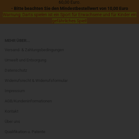
60,00 Euro.
- Bitte beachten Sie den Mindestbestellwert von 10,00 Euro
Warnung: Darts spielen ist ein Sport für Erwachsene und für Kinder ein
gefährliches Spiel!
MEHR ÜBER...
Versand- & Zahlungsbedingungen
Umwelt und Entsorgung
Datenschutz
Widerrufsrecht & Widerrufsformular
Impressum
AGB/Kundeninformationen
Kontakt
Über uns
Qualifikation u. Patente