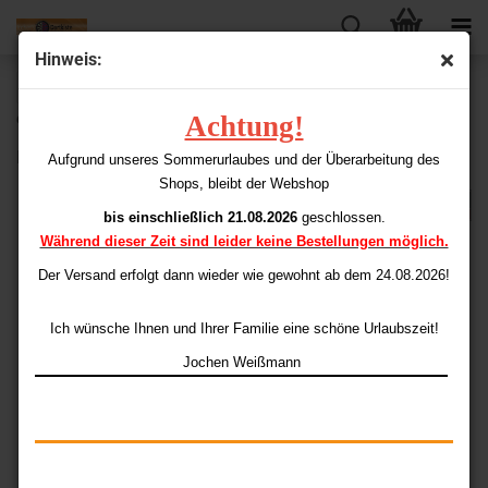
Hinweis:
« Erster
« zurück
weiter »
Letzter »
Achtung!
63
Artikel in dieser Kategorie
Bull's Shaft-Ex Pro
Aufgrund unseres Sommerurlaubes und der Überarbeitung des
Shops, bleibt der Webshop
bis einschließlich 21.08.2026
geschlossen.
Während dieser Zeit sind leider keine Bestellungen möglich.
Der Versand erfolgt dann wieder
wie gewohnt ab dem 24.08.2026!
Ich wünsche Ihnen und Ihrer Familie eine schöne Urlaubszeit!
Jochen Weißmann