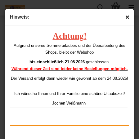
Hinweis:
« Erster
« zurück
weiter »
Letzter »
Achtung!
15
Artikel in dieser Kategorie
Longlife (Stoff) Flights Standard Leaf
Aufgrund unseres Sommerurlaubes und der Überarbeitung des
Shops, bleibt der Webshop
bis einschließlich 21.08.2026
geschlossen.
Während dieser Zeit sind leider keine Bestellungen möglich.
Der Versand erfolgt dann wieder
wie gewohnt ab dem 24.08.2026!
Ich wünsche Ihnen und Ihrer Familie eine schöne Urlaubszeit!
Jochen Weißmann