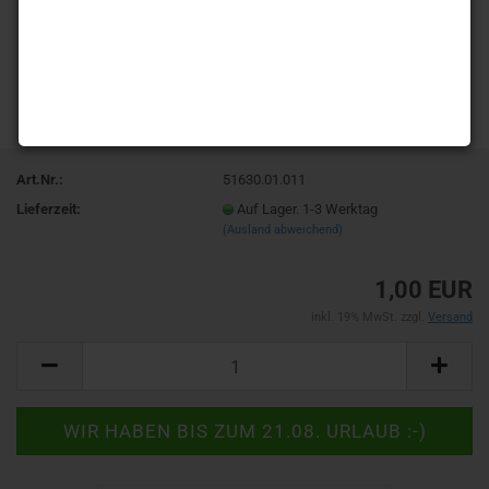
Art.Nr.:
51630.01.011
Lieferzeit:
Auf Lager. 1-3 Werktag
(Ausland abweichend)
1,00 EUR
inkl. 19% MwSt. zzgl.
Versand