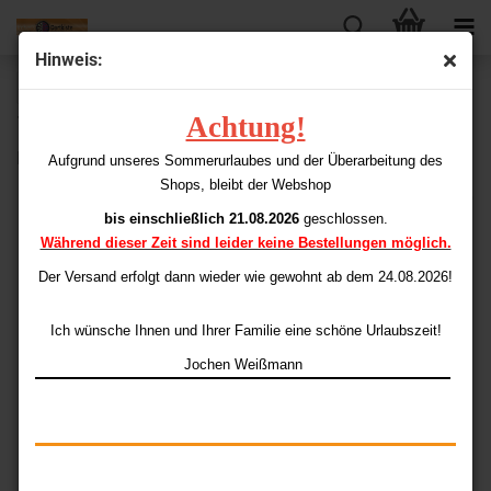
Hinweis:
« Erster
« zurück
weiter »
Letzter »
Achtung!
15
Artikel in dieser Kategorie
Longlife (Stoff) Flights Pear
Aufgrund unseres Sommerurlaubes und der Überarbeitung des
Shops, bleibt der Webshop
bis einschließlich 21.08.2026
geschlossen.
Während dieser Zeit sind leider keine Bestellungen möglich.
Der Versand erfolgt dann wieder
wie gewohnt ab dem 24.08.2026!
Ich wünsche Ihnen und Ihrer Familie eine schöne Urlaubszeit!
Jochen Weißmann