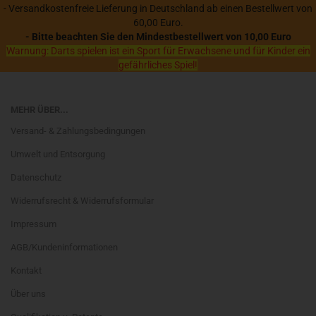
- Versandkostenfreie Lieferung in Deutschland ab einen Bestellwert von
60,00 Euro.
- Bitte beachten Sie den Mindestbestellwert von 10,00 Euro
Warnung: Darts spielen ist ein Sport für Erwachsene und für Kinder ein
gefährliches Spiel!
MEHR ÜBER...
Versand- & Zahlungsbedingungen
Umwelt und Entsorgung
Datenschutz
Widerrufsrecht & Widerrufsformular
Impressum
AGB/Kundeninformationen
Kontakt
Über uns