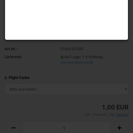
Art.Nr.:
51630.03.000
Lieferzeit:
Auf Lager. 1-3 Werktag
(Ausland abweichend)
2. Flight-Farbe:
1,00 EUR
inkl. 19% MwSt. zzgl.
Versand