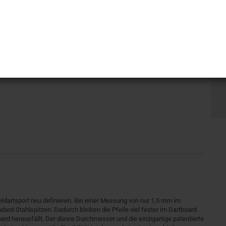
eeldartsport neu definieren. Bei einer Messung von nur 1,5 mm im
dard-Stahlspitzen. Dadurch bleiben die Pfeile viel fester im Dartboard
rd herausfällt. Der dünne Durchmesser und die einzigartige patentierte