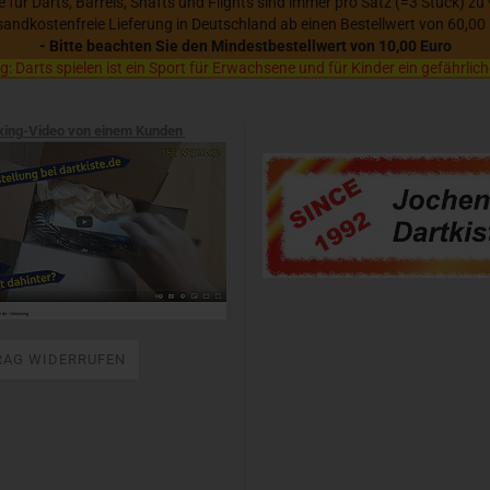
se für Darts, Barrels, Shafts und Flights sind immer pro Satz (=3 Stück) zu
sandkostenfreie Lieferung in Deutschland ab einen Bestellwert von 60,00
- Bitte beachten Sie den Mindestbestellwert von 10,00 Euro
 Darts spielen ist ein Sport für Erwachsene und für Kinder ein gefährlich
xing-Video von einem Kunden
RAG WIDERRUFEN