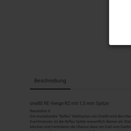
Beschreibung
one80 RE-Venge R2 mit 1,5 mm Spitze
Revolution II
Die revolutionäre "Reflex" Stahlspitze von One80 wird den St
Durchmesser, ist die Reflex Spitze wesentlich dünner als Stan
stecken und minimieren die Chance dass ein Dart vom Dartboa