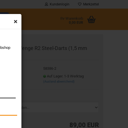
Kundenlogin
Merkzettel
Ihr Warenkorb
0,00 EUR
l
ne80 RE-Venge R2 Steel-Darts (1,5 mm
ebshop
wort
pitze)
t.Nr.:
58386-2
eferzeit:
Auf Lager. 1-3 Werktag
(Ausland abweichend)
rstellen
rt vergessen?
wicht:
89,00 EUR