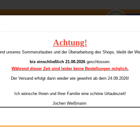
Suche...
:
E-Mai
Achtung!
teel-Darts (1,5 mm Spitze)
o
und unseres Sommerurlaubes und der Überarbeitung des Shops, bleibt der W
ieser Kategorie
Pass
S
bis einschließlich 21.08.2026
geschlossen.
Während dieser Zeit sind leider keine Bestellungen möglich.
Ar
Der Versand erfolgt dann wieder
wie gewohnt ab dem 24.08.2026!
Li
Konto e
Ich wünsche Ihnen und Ihrer Familie eine schöne Urlaubszeit!
Passwo
Jochen Weißmann
Ge