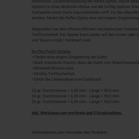
chemische Zusammensetzung der Reflex Spitze, macht diese Spi
Spitzen) in einer ähnlichen Weise wie die Softtip Spitzen. D
Dartspieler seine Darts eng aneinander wirft. Da das Abpralle
werden, fördert die Reflex Spitze eine viel engere Gruppierung
Abgesehen von den offensichtlichen mechanischen Vorteilen d
Treffsicherheit. Der Spieler kann weiter auf den ersten oder 
und "Bounce Outs" minimiert sind.
Re-Flex Punkt Vorteile:
• Fördert eine engere Gruppierung der Darts
• Stark reduzierte Chance, dass die Darts vom Board herausfa
• Minimiert Bounce-outs
• Erhöhte Treffsicherheit
• Erhört die Lebensdauer vom Dartboard
22 gr.: Durchmesser = 6,35 mm - Länge = 50,0 mm
24 gr.: Durchmesser = 6,35 mm - Länge = 55,0 mm
26 gr.: Durchmesser = 6,35 mm - Länge = 55,0 mm
Inkl. Werkzeug zum wechseln und 3 Ersatzspitzen.
Informationen zum Hersteller des Produkts