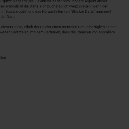
tze biegsam (die Flexibilität ist der revolutionäre Aspekt dieser
ieses ermöglicht die Darts sich buchstäblich wegzubiegen, wenn der
rn, "Bounce out's" und das Herausfallen von "Blocker Darts" minimiert
 der Darts.
ieser Spitze, erhält der Spieler einen mentalen Schub bezüglich seiner
zweiten Dart zielen, mit dem Vertrauen, dass die Chancen von Abprallern
llen