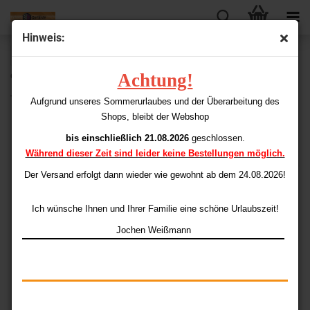
Hinweis:
« Erster
« zurück
weiter »
Letzter »
Achtung!
63
Artikel in dieser Kategorie
Target Shaft-Ex
Aufgrund unseres Sommerurlaubes und der Überarbeitung des
Shops, bleibt der Webshop
bis einschließlich 21.08.2026
geschlossen.
Während dieser Zeit sind leider keine Bestellungen möglich.
Der Versand erfolgt dann wieder
wie gewohnt ab dem 24.08.2026!
Ich wünsche Ihnen und Ihrer Familie eine schöne Urlaubszeit!
Jochen Weißmann