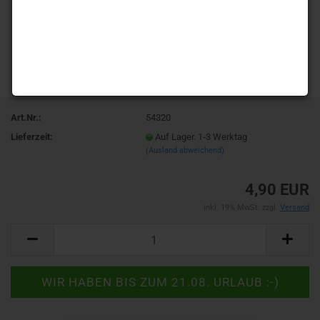
Art.Nr.:
54320
Lieferzeit:
Auf Lager. 1-3 Werktag
(Ausland abweichend)
4,90 EUR
inkl. 19% MwSt. zzgl.
Versand